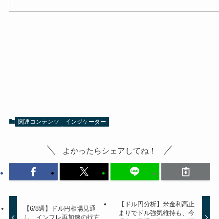
関連コンテンツ
インジケーター
よかったらシェアしてね！
【ドル円分析】米金利高止
【6/8週】ドル円相場見通
まりでドル強気維持も、今
し インフレ再加速の行方