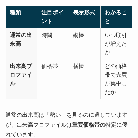
種類
注目ポイ
表示形式
わかるこ
ント
と
通常の出
時間
縦棒
いつ取引
来高
が増えた
か
出来高プ
価格帯
横棒
どの価格
ロファイ
帯で売買
ル
が集中し
たか
通常の出来高は「勢い」を見るのに適しています
が、出来高プロファイルは
重要価格帯の特定
に優
れています。