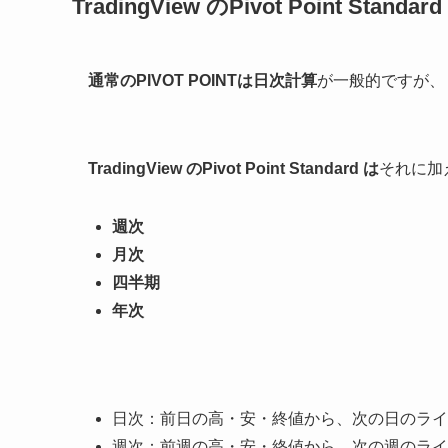
TradingView のPivot Point Stan
通常のPIVOT POINTは日次計算
が一般的ですが、
TradingView のPivot Point Standard は
それに加
週次
月次
四半期
年次
日次：前日の高・安・終値から、次の日のライ
週次：前週の高・安・終値から、次の週のライ