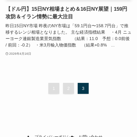
【ドル円】15日NY相場まとめ＆16日NY展望｜159円
攻防＆イラン情勢に最大注目
昨日15日NY市場 昨夜のNY市場は「59.1円台〜158.7円台」で推
移するレンジ相場となりました。 主な経済指標結果 ・4月 ニュ
ーヨーク連銀製造業景気指数 （結果：11.0 予想：0.0前後
/ 前回：-0.2） ・米3月輸入物価指数 （結果+0.8% ...
2026年4月16日
1
2
3
プライバシーポリシー
お問い合わせ